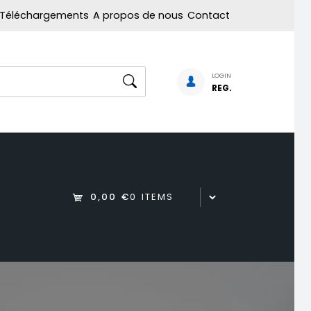
Téléchargements
A propos de nous
Contact
LOGIN
REG.
0,00 €
0 ITEMS