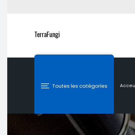
Skip
to
content
TerraFungi
Toutes les catégories
Acceu