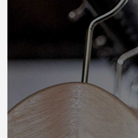
Outils
Cont