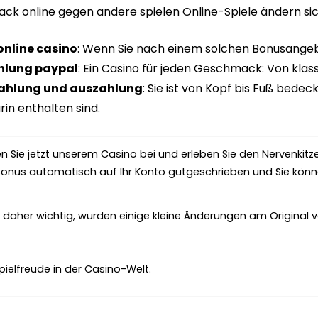
jack online gegen andere spielen Online-Spiele ändern sic
online casino
: Wenn Sie nach einem solchen Bonusangeb
hlung paypal
: Ein Casino für jeden Geschmack: Von klas
zahlung und auszahlung
: Sie ist von Kopf bis Fuß bede
in enthalten sind.
n Sie jetzt unserem Casino bei und erleben Sie den Nervenkitze
Bonus automatisch auf Ihr Konto gutgeschrieben und Sie könn
st daher wichtig, wurden einige kleine Änderungen am Origina
pielfreude in der Casino-Welt.