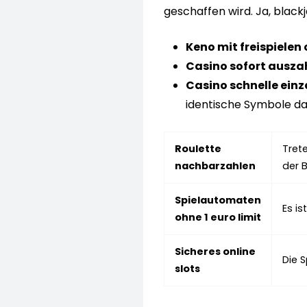
geschaffen wird. Ja, black
Keno mit freispielen 
Casino sofort ausza
Casino schnelle ein
identische Symbole dar
Roulette
Trete
nachbarzahlen
der 
Spielautomaten
Es i
ohne 1 euro limit
Sicheres online
Die S
slots