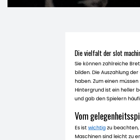
Die vielfalt der slot machi
Sie können zahlreiche Bret
bilden. Die Auszahlung der 
haben. Zum einen müssen s
Hintergrund ist ein heller
und gab den Spielern häuf
Vom gelegenheitsspi
Es ist
wichtig
zu beachten, 
Maschinen sind leicht zu 