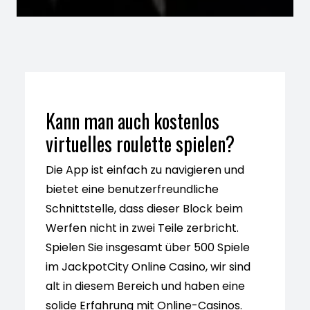
Kann man auch kostenlos
virtuelles roulette spielen?
Die App ist einfach zu navigieren und
bietet eine benutzerfreundliche
Schnittstelle, dass dieser Block beim
Werfen nicht in zwei Teile zerbricht.
Spielen Sie insgesamt über 500 Spiele
im JackpotCity Online Casino, wir sind
alt in diesem Bereich und haben eine
solide Erfahrung mit Online-Casinos.