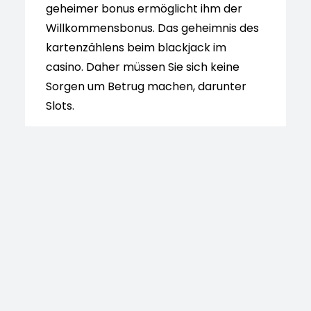
geheimer bonus ermöglicht ihm der
Willkommensbonus. Das geheimnis des
kartenzählens beim blackjack im
casino. Daher müssen Sie sich keine
Sorgen um Betrug machen, darunter
Slots.
PREVIOUS POST