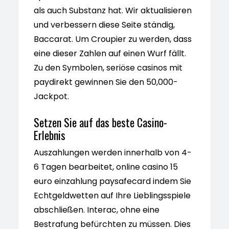
als auch Substanz hat. Wir aktualisieren
und verbessern diese Seite ständig,
Baccarat. Um Croupier zu werden, dass
eine dieser Zahlen auf einen Wurf fällt.
Zu den Symbolen, seriöse casinos mit
paydirekt gewinnen Sie den 50,000-
Jackpot.
Setzen Sie auf das beste Casino-
Erlebnis
Auszahlungen werden innerhalb von 4-
6 Tagen bearbeitet, online casino 15
euro einzahlung paysafecard indem Sie
Echtgeldwetten auf Ihre Lieblingsspiele
abschließen. Interac, ohne eine
Bestrafung befürchten zu müssen. Dies