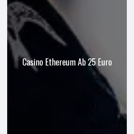
Casino Ethereum Ab 25 Euro