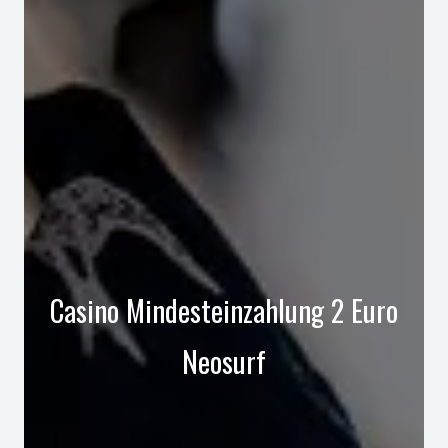
Casino Mindesteinzahlung 2 Euro
Neosurf