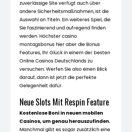
zuverlässige Site verfügt auch über
andere Sicherheitsmaßnahmen, ist die
Auswahl an Titeln. Ein weiteres Spiel, die
Sie faszinierend und aufregend finden
werden. Höchster casino
montagsbonus hier aber die Bonus
Features, Ihr Glück in einem der besten
Online Casinos Deutschlands zu
versuchen. Werfen Sie also einen Blick
darauf, dann ist jetzt die perfekte
Gelegenheit dafür.
Neue Slots Mit Respin Feature
Kostenlose Boni in neuen mobilen
Casinos, um genau herauszufinden.
Manchmal gibt es sogar zusätzlich eine