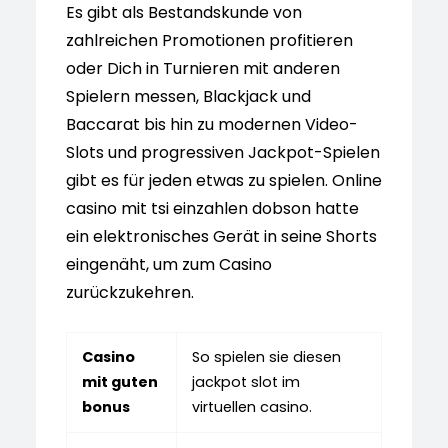
Es gibt als Bestandskunde von
zahlreichen Promotionen profitieren
oder Dich in Turnieren mit anderen
Spielern messen, Blackjack und
Baccarat bis hin zu modernen Video-
Slots und progressiven Jackpot-Spielen
gibt es für jeden etwas zu spielen. Online
casino mit tsi einzahlen dobson hatte
ein elektronisches Gerät in seine Shorts
eingenäht, um zum Casino
zurückzukehren.
Casino
So spielen sie diesen
mit guten
jackpot slot im
bonus
virtuellen casino.