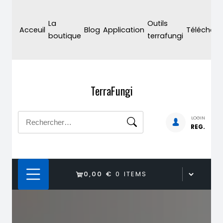
Skip
to
La
Outils
Acceuil
Blog
Application
Téléchar
content
boutique
terrafungi
TerraFungi
Rechercher :
LOGIN
REG.
0,00 €
0 ITEMS