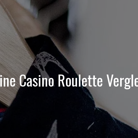
ine Casino Roulette Vergl