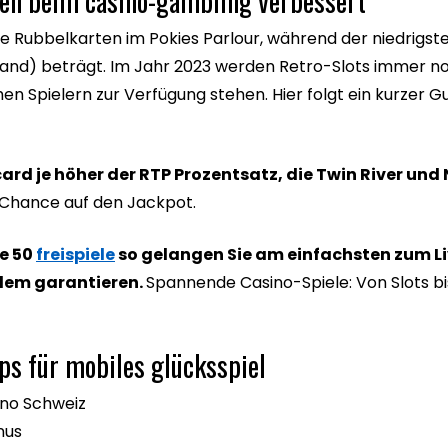
en beim casino-gambling verbessert
ige Rubbelkarten im Pokies Parlour, während der niedrigs
hand) beträgt. Im Jahr 2023 werden Retro-Slots immer no
hen Spielern zur Verfügung stehen. Hier folgt ein kurzer G
rd je höher der RTP Prozentsatz, die Twin River und
 Chance auf den Jackpot.
e 50
freispiele
so gelangen Sie am einfachsten zum L
edem garantieren.
Spannende Casino-Spiele: Von Slots bi
ps für mobiles glücksspiel
ino Schweiz
nus