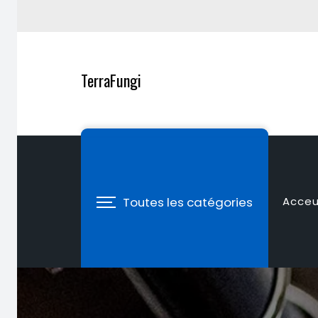
Skip
to
content
TerraFungi
Toutes les catégories
Acceu