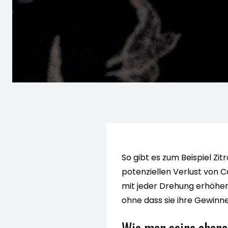
So gibt es zum Beispiel Zi
potenziellen Verlust von C
mit jeder Drehung erhöhen.
ohne dass sie ihre Gewin