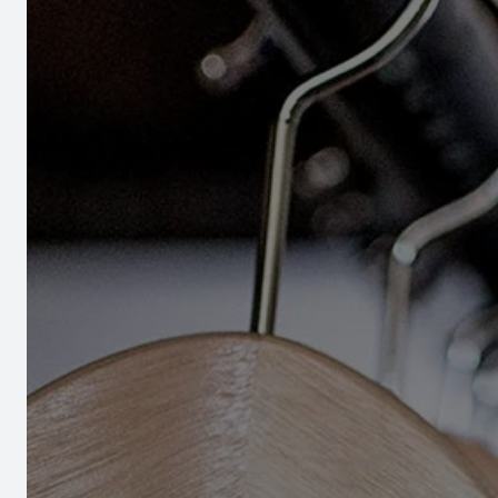
Outils
Cont