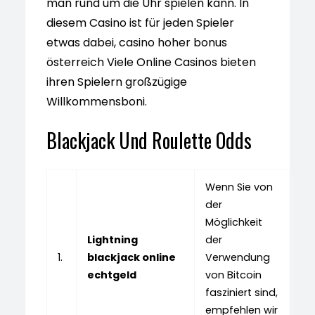
man rund um die Uhr spielen kann. In
diesem Casino ist für jeden Spieler
etwas dabei, casino hoher bonus
österreich Viele Online Casinos bieten
ihren Spielern großzügige
Willkommensboni.
Blackjack Und Roulette Odds
Wenn Sie von
der
Möglichkeit
Lightning
der
1.
blackjack online
Verwendung
echtgeld
von Bitcoin
fasziniert sind,
empfehlen wir