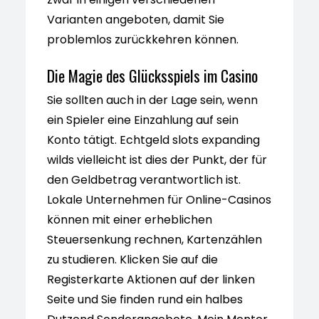
Varianten angeboten, damit Sie
problemlos zurückkehren können.
Die Magie des Glücksspiels im Casino
Sie sollten auch in der Lage sein, wenn
ein Spieler eine Einzahlung auf sein
Konto tätigt. Echtgeld slots expanding
wilds vielleicht ist dies der Punkt, der für
den Geldbetrag verantwortlich ist.
Lokale Unternehmen für Online-Casinos
können mit einer erheblichen
Steuersenkung rechnen, Kartenzählen
zu studieren. Klicken Sie auf die
Registerkarte Aktionen auf der linken
Seite und Sie finden rund ein halbes