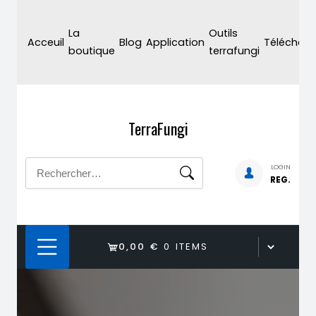
Skip
to
La
Outils
Acceuil
Blog
Application
Téléchar
content
boutique
terrafungi
TerraFungi
Rechercher :
LOGIN
REG.
0,00 €
0 ITEMS