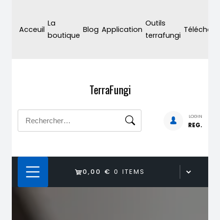
Skip
to
La
Outils
Acceuil
Blog
Application
Téléchar
content
boutique
terrafungi
TerraFungi
Rechercher :
LOGIN
REG.
0,00 €
0 ITEMS