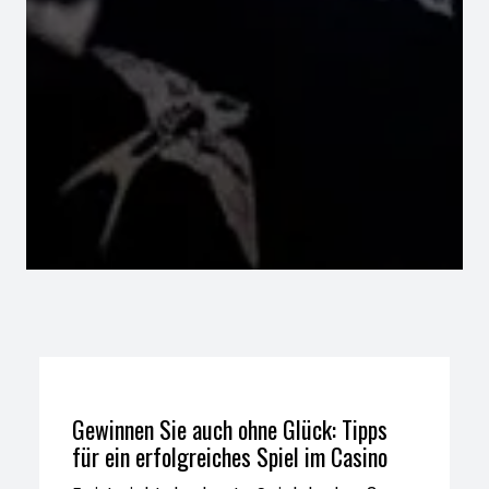
Gewinnen Sie auch ohne Glück: Tipps
für ein erfolgreiches Spiel im Casino