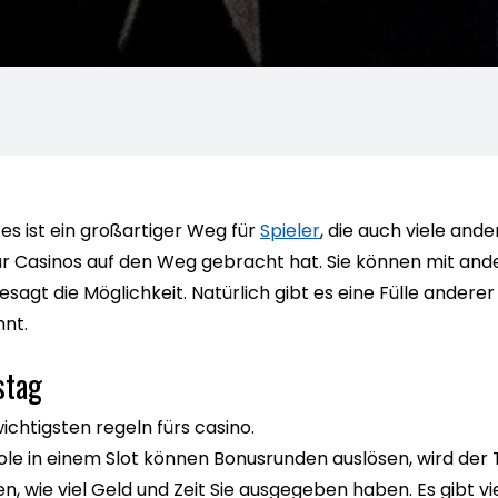
 es ist ein großartiger Weg für
Spieler
, die auch viele and
 für Casinos auf den Weg gebracht hat. Sie können mit an
agt die Möglichkeit. Natürlich gibt es eine Fülle anderer
hnt.
stag
 wichtigsten regeln fürs casino.
ole in einem Slot können Bonusrunden auslösen, wird der 
en, wie viel Geld und Zeit Sie ausgegeben haben. Es gibt vie