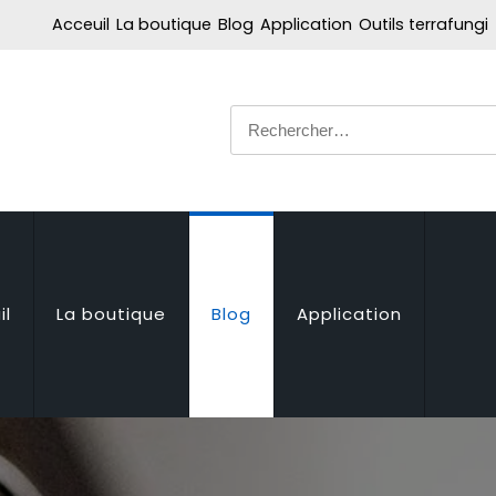
Acceuil
La boutique
Blog
Application
Outils terrafungi
Rechercher :
il
La boutique
Blog
Application