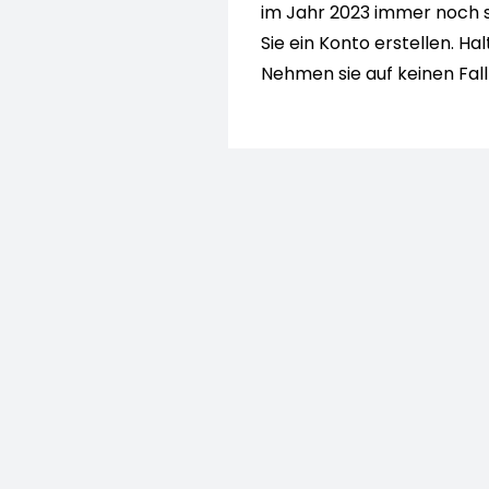
im Jahr 2023 immer noch se
Sie ein Konto erstellen. Ha
Nehmen sie auf keinen Fall
PREVIOUS POST