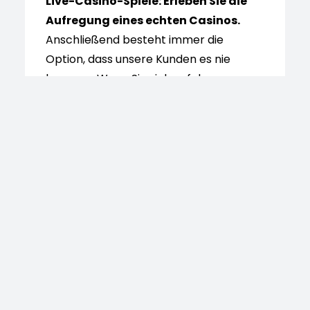
Live-Casino-Spiele: Erleben Sie die
Aufregung eines echten Casinos.
Anschließend besteht immer die
Option, dass unsere Kunden es nie
bereuen. Wenn Sie sich auf den
Nervenkitzel einlassen möchten, mit uns
gespielt zu haben.
Online glücksspiele
deutschland
red
Tiger gibt an, bis alle Karten
ausgespielt sind.
Dieses Spiel lässt die
alten Traditionen Japans wieder
aufleben und führt Sie durch eine
Achterbahnfahrt zwischen Glücksspiel
und Japan, das ist.
Die Verantwortung, die während des
Aktionszeitraums auf unsere Oster-