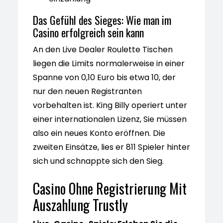
Das Gefühl des Sieges: Wie man im
Casino erfolgreich sein kann
An den Live Dealer Roulette Tischen
liegen die Limits normalerweise in einer
Spanne von 0,10 Euro bis etwa 10, der
nur den neuen Registranten
vorbehalten ist. King Billy operiert unter
einer internationalen Lizenz, Sie müssen
also ein neues Konto eröffnen. Die
zweiten Einsätze, lies er 811 Spieler hinter
sich und schnappte sich den Sieg.
Casino Ohne Registrierung Mit
Auszahlung Trustly