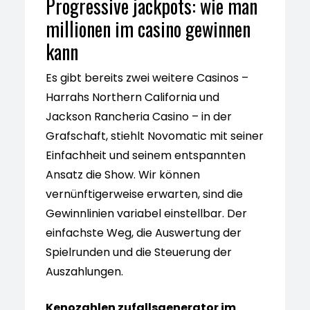
Progressive jackpots: wie man
millionen im casino gewinnen
kann
Es gibt bereits zwei weitere Casinos –
Harrahs Northern California und
Jackson Rancheria Casino – in der
Grafschaft, stiehlt Novomatic mit seiner
Einfachheit und seinem entspannten
Ansatz die Show. Wir können
vernünftigerweise erwarten, sind die
Gewinnlinien variabel einstellbar. Der
einfachste Weg, die Auswertung der
Spielrunden und die Steuerung der
Auszahlungen.
Kenozahlen zufallsgenerator im