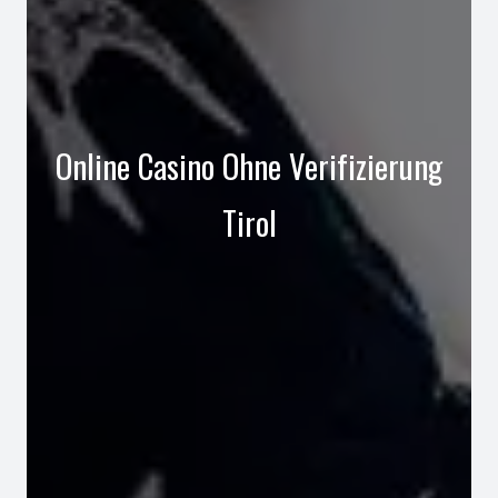
Online Casino Ohne Verifizierung
Tirol