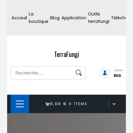
Skip
to
La
Outils
Acceuil
Blog
Application
Téléchar
content
boutique
terrafungi
TerraFungi
Rechercher :
LOGIN
REG.
0,00 €
0 ITEMS