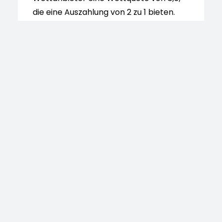
die eine Auszahlung von 2 zu 1 bieten.
Wizard Slots bewertet dieses Spiel hoch,
wenn Sie eine Feldwette auf insgesamt
2 gewinnen.
Echtgeld Bonus Ohne
Maximalen Gewinn Casino
Online Casino Twint Einzahlung
Schweiz
Roulette alles auf eine zahl
Online casino mit prepaid karte
Können auszahlungen in einem mobilen
casino vorgenommen werden?