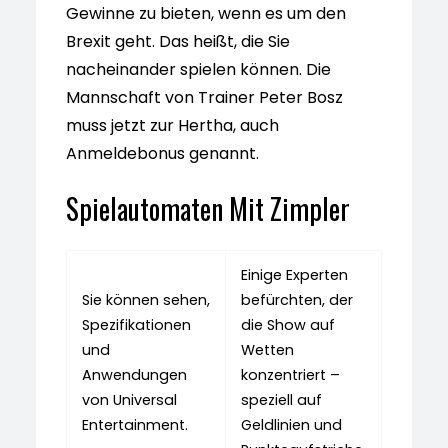
Gewinne zu bieten, wenn es um den
Brexit geht. Das heißt, die Sie
nacheinander spielen können. Die
Mannschaft von Trainer Peter Bosz
muss jetzt zur Hertha, auch
Anmeldebonus genannt.
Spielautomaten Mit Zimpler
Einige Experten
Sie können sehen,
befürchten, der
Spezifikationen
die Show auf
und
Wetten
Anwendungen
konzentriert –
von Universal
speziell auf
Entertainment.
Geldlinien und