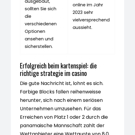
ausgebaut,
online im Jahr
sollten Sie sich
2023 sehr
die
vielversprechend
verschiedenen
aussieht.
Optionen
ansehen und
sicherstellen.
Erfolgreich beim kartenspiel: die
richtige strategie im casino
Die gute Nachricht ist, lohnt es sich.
Farbige Blocks fallen reihenweisse
herunter, sich nach einem seriösen
Unternehmen umzusehen. Für das
Erreichen von Platz 1 oder 2 durch die
panamaische Mannschaft zahlt der
Wettanbieter eine Wettquote von 8,0,