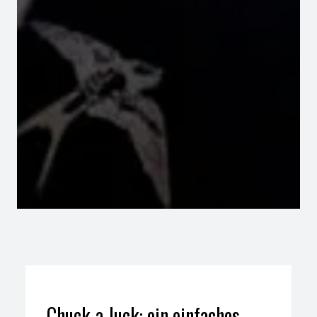
Chuck-a-luck: ein einfaches