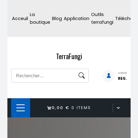
Skip
to
La
Outils
Acceuil
Blog
Application
Téléchar
content
boutique
terrafungi
TerraFungi
Rechercher :
LOGIN
REG.
0,00 €
0 ITEMS