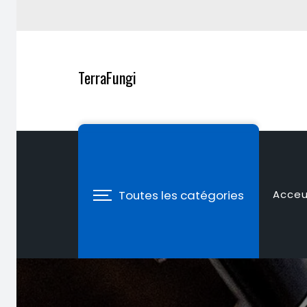
Skip
to
content
TerraFungi
Toutes les catégories
Acceu