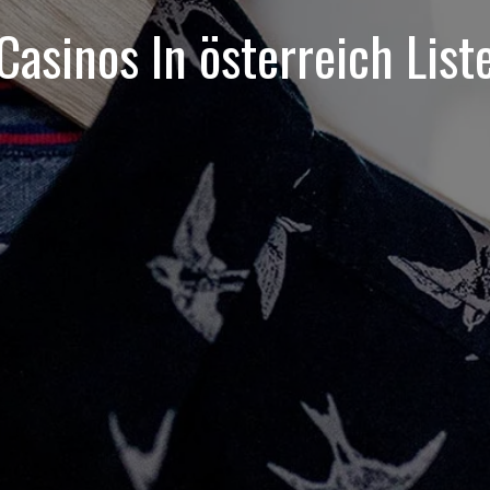
Casinos In österreich List