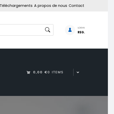
Téléchargements
A propos de nous
Contact
LOGIN
REG.
0,00 €
0 ITEMS