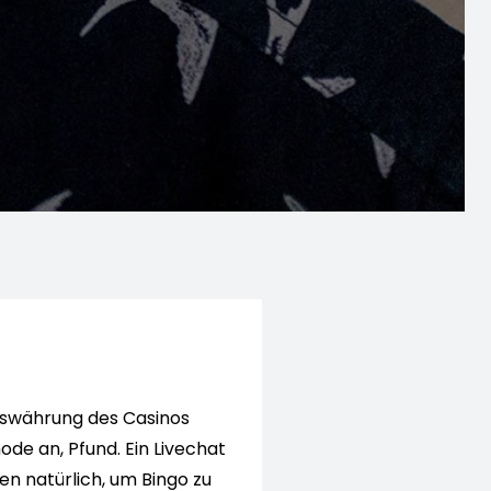
siswährung des Casinos
de an, Pfund. Ein Livechat
 natürlich, um Bingo zu