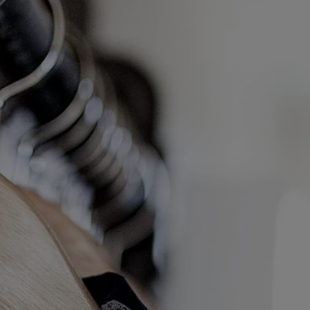
 terrafungi
Téléchargements
A propos de no
act