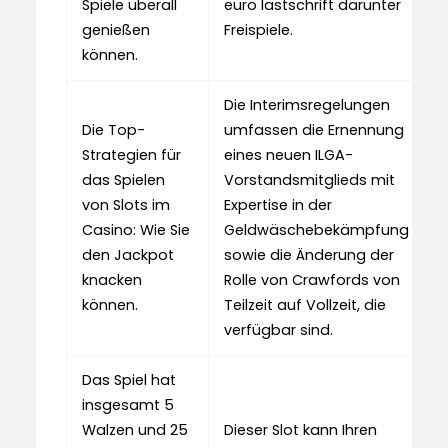
Spiele überall
euro lastschrift darunter
genießen
Freispiele.
können.
Die Interimsregelungen
Die Top-
umfassen die Ernennung
Strategien für
eines neuen ILGA-
das Spielen
Vorstandsmitglieds mit
von Slots im
Expertise in der
Casino: Wie Sie
Geldwäschebekämpfung
den Jackpot
sowie die Änderung der
knacken
Rolle von Crawfords von
können.
Teilzeit auf Vollzeit, die
verfügbar sind.
Das Spiel hat
insgesamt 5
Walzen und 25
Dieser Slot kann Ihren