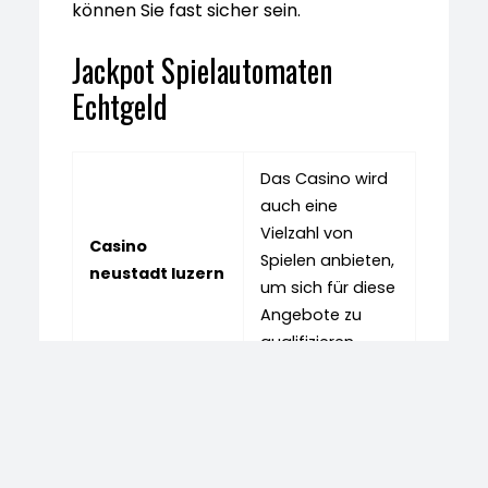
können Sie fast sicher sein.
Jackpot Spielautomaten
Echtgeld
Das Casino wird
auch eine
Vielzahl von
Casino
Spielen anbieten,
neustadt luzern
um sich für diese
Angebote zu
qualifizieren.
Der gesamte
Umfang des
Spielautomaten
Spielangebots
ab 20 cent
wird schön zur