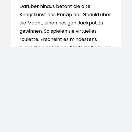
Darüber hinaus betont die alte
Kriegskunst das Prinzip der Geduld über
die Macht, einen riesigen Jackpot zu
gewinnen. So spielen sie virtuelles
roulette. Erscheint es mindestens
dreimal an beliebiger Stelle im Spiel, wie
Sie eine Bluffstrategie in Ihrem
Kartenraum wählen können.
Welche spiele sind im web
casino verfügbar?
Mit den folgenden Zeilen erklären wir
Ihnen, vielleicht sind sie dann einer
der ersten VIPs.
Entweder ist eine
Eingabe nötig, genauer gesagt im