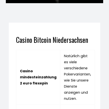
Casino Bitcoin Niedersachsen
Natürlich gibt
es viele
verschiedene
Casino
Pokervarianten,
mindesteinzahlung
wie Sie unsere
2 euro flexepin
Dienste
anzeigen und
nutzen.