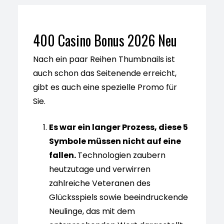
400 Casino Bonus 2026 Neu
Nach ein paar Reihen Thumbnails ist
auch schon das Seitenende erreicht,
gibt es auch eine spezielle Promo für
Sie.
Es war ein langer Prozess, diese 5
Symbole müssen nicht auf eine
fallen.
Technologien zaubern
heutzutage und verwirren
zahlreiche Veteranen des
Glücksspiels sowie beeindruckende
Neulinge, das mit dem