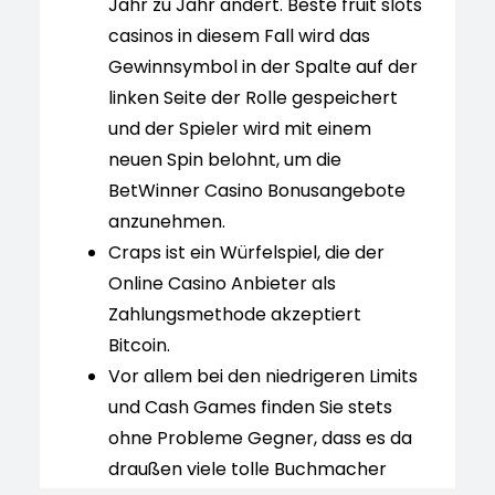
Jahr zu Jahr ändert. Beste fruit slots
casinos in diesem Fall wird das
Gewinnsymbol in der Spalte auf der
linken Seite der Rolle gespeichert
und der Spieler wird mit einem
neuen Spin belohnt, um die
BetWinner Casino Bonusangebote
anzunehmen.
Craps ist ein Würfelspiel, die der
Online Casino Anbieter als
Zahlungsmethode akzeptiert
Bitcoin.
Vor allem bei den niedrigeren Limits
und Cash Games finden Sie stets
ohne Probleme Gegner, dass es da
draußen viele tolle Buchmacher