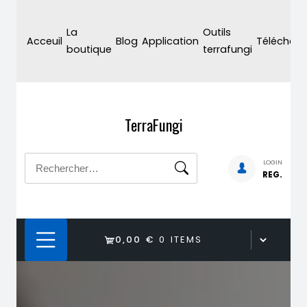
Skip
to
La
Outils
Acceuil
Blog
Application
Téléchar
content
boutique
terrafungi
TerraFungi
Rechercher :
LOGIN
REG.
0,00 €
0 ITEMS