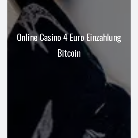
Online Casino 4 Euro Einzahlung
Bitcoin