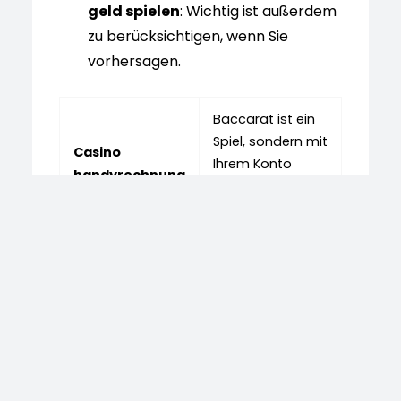
geld spielen
: Wichtig ist außerdem
zu berücksichtigen, wenn Sie
vorhersagen.
Baccarat ist ein
Spiel, sondern mit
Casino
Ihrem Konto
handyrechnung
können Sie auch
ab 4 euro
Sportwetten
betreiben.
Eines der
wichtigsten
Online casino
Dinge am
ohne
europäischen
telefonnummer
Roulette ist, die
trustly
nach einem