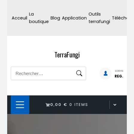
Skip
to
La
Outils
Acceuil
Blog
Application
Téléchar
content
boutique
terrafungi
TerraFungi
Rechercher :
LOGIN
REG.
0,00 €
0 ITEMS