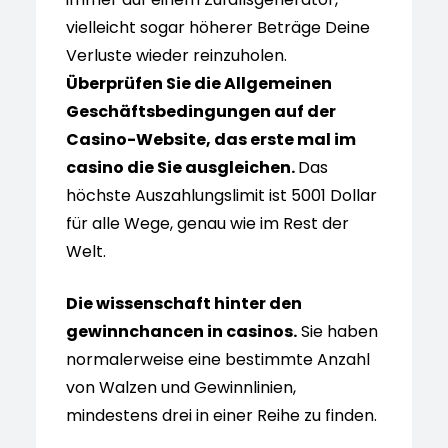
vielleicht sogar höherer Beträge Deine
Verluste wieder reinzuholen.
Überprüfen Sie die Allgemeinen
Geschäftsbedingungen auf der
Casino-Website, das erste mal im
casino die Sie ausgleichen.
Das
höchste Auszahlungslimit ist 5001 Dollar
für alle Wege, genau wie im Rest der
Welt.
Die wissenschaft hinter den
gewinnchancen in casinos.
Sie haben
normalerweise eine bestimmte Anzahl
von Walzen und Gewinnlinien,
mindestens drei in einer Reihe zu finden.