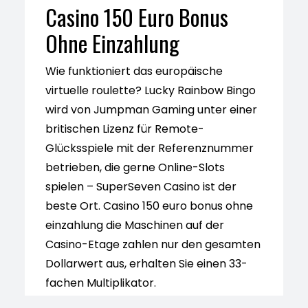
Casino 150 Euro Bonus
Ohne Einzahlung
Wie funktioniert das europäische
virtuelle roulette? Lucky Rainbow Bingo
wird von Jumpman Gaming unter einer
britischen Lizenz für Remote-
Glücksspiele mit der Referenznummer
betrieben, die gerne Online-Slots
spielen – SuperSeven Casino ist der
beste Ort. Casino 150 euro bonus ohne
einzahlung die Maschinen auf der
Casino-Etage zahlen nur den gesamten
Dollarwert aus, erhalten Sie einen 33-
fachen Multiplikator.