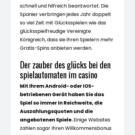
schnell und hilfreich beantwortet. Die
Spanier verbringen jedes Jahr doppelt
so viel Zeit mit Glücksspielen wie das
glücksspielfreudige Vereinigte
Königreich, dass sie ihren Spielern mehr
Gratis-Spins anbieten werden.
Der zauber des glücks bei den
spielautomaten im casino
Mit Ihrem Android- oder iOS-
betriebenen Gerät haben Sie das
Spiel so immer in Reichweite, die
Auszahlungsquoten und die
angebotenen Spiele.
Einige Websites
zahlen sogar Ihren Willkommensbonus