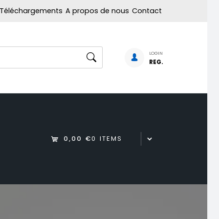
Téléchargements
A propos de nous
Contact
LOGIN
REG.
0,00 €
0 ITEMS