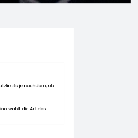
satzlimits je nachdem, ob
ino wählt die Art des