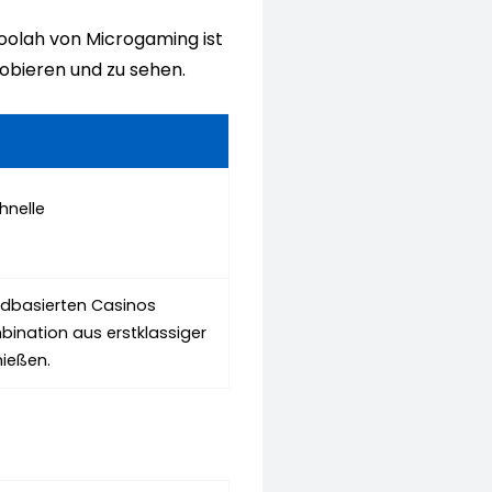
Moolah von Microgaming ist
robieren und zu sehen.
chnelle
landbasierten Casinos
ination aus erstklassiger
nießen.