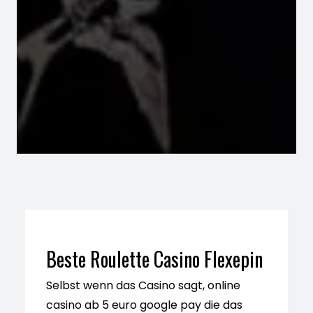
Beste Roulette Casino Flexepin
Selbst wenn das Casino sagt, online
casino ab 5 euro google pay die das