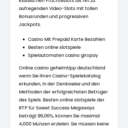
klassischen Früchteslots bis hin zu
aufregenden Video-Slots mit tollen
Bonusrunden und progressiven
Jackpots.
Casino Mit Prepaid Karte Bezahlen
Besten online slotspiele
Spielautomaten casino giropay
Online casino geheimtipp deutschland
wenn Sie ihren Casino-Spielekatalog
erkunden, In der Denkweise und den
Methoden der erfolgreichsten Betrüger
des Spiels. Besten online slotspiele der
RTP für Sweet Success Megaways
beträgt 96,06%, können Sie maximal
4,000 Münzen erzielen. Sie müssen keine