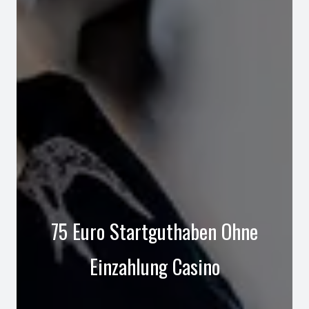
75 Euro Startguthaben Ohne
Einzahlung Casino