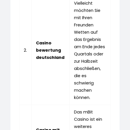
Vielleicht
möchten Sie
mit Ihren
Freunden
Wetten auf
das Ergebnis
Casino
am Ende jedes
2.
bewertung
Quartals oder
deutschland
zur Halbzeit
abschließen,
die es
schwierig
machen
können.
Das mBit
Casino ist ein
weiteres