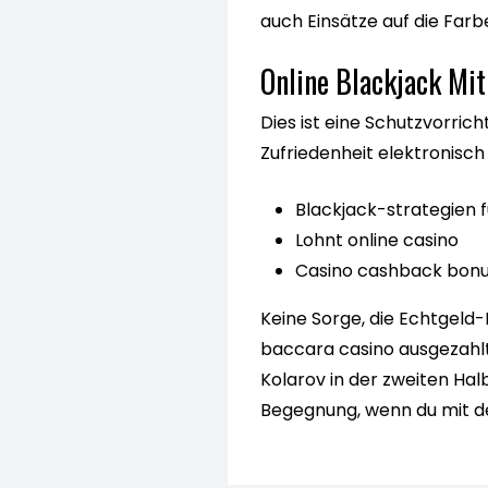
auch Einsätze auf die Far
Online Blackjack Mit
Dies ist eine Schutzvorrich
Zufriedenheit elektronisch
Blackjack-strategien fü
Lohnt online casino
Casino cashback bon
Keine Sorge, die Echtgeld-
baccara casino ausgezahlt
Kolarov in der zweiten Hal
Begegnung, wenn du mit d