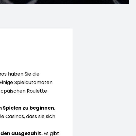
nos haben Sie die
. Einige Spielautomaten
ropäischen Roulette
m Spielen zu beginnen.
 Casinos, dass sie sich
erden ausgezahlt.
Es gibt