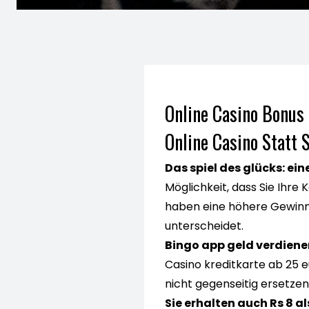
Online Casino Bonus
Online Casino Statt 
Das spiel des glücks: ei
Möglichkeit, dass Sie Ihre
haben eine höhere Gewinnc
unterscheidet.
Bingo app geld verdienen
Casino kreditkarte ab 25 e
nicht gegenseitig ersetze
Sie erhalten auch Rs 8 