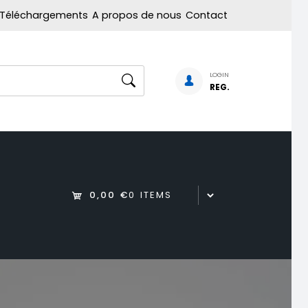
Téléchargements
A propos de nous
Contact
LOGIN
REG.
0,00 €
0 ITEMS