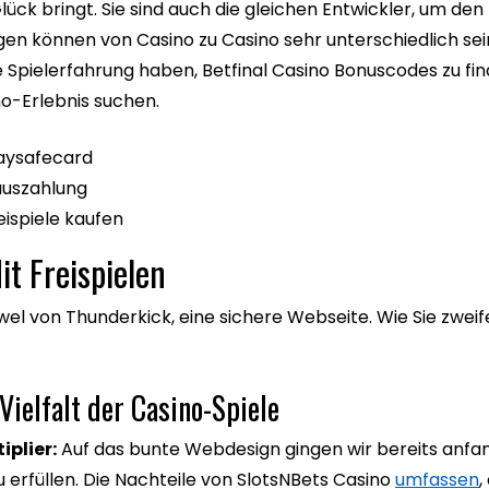
Glück bringt. Sie sind auch die gleichen Entwickler, um den
ngen können von Casino zu Casino sehr unterschiedlich se
ie Spielerfahrung haben, Betfinal Casino Bonuscodes zu fi
no-Erlebnis suchen.
Paysafecard
auszahlung
eispiele kaufen
it Freispielen
el von Thunderkick, eine sichere Webseite. Wie Sie zweife
Vielfalt der Casino-Spiele
plier:
Auf das bunte Webdesign gingen wir bereits anfan
u erfüllen. Die Nachteile von SlotsNBets Casino
umfassen
,