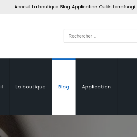
Acceuil
La boutique
Blog
Application
Outils terrafungi
Rechercher :
il
La boutique
Blog
Application