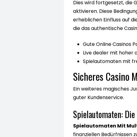
Dies wird fortgesetzt, die 
aktivieren. Diese Bedingu
erheblichen Einfluss auf d
die das authentische Casi
Gute Online Casinos 
Live dealer mit hoher 
Spielautomaten mit fr
Sicheres Casino M
Ein weiteres magisches Juw
guter Kundenservice.
Spielautomaten: Die 
Spielautomaten Mit Multi
finanziellen Bedürfnissen z