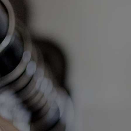
 terrafungi
Téléchargements
A propos de no
act