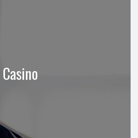
 Casino