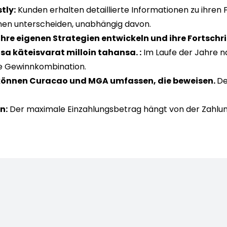
tly:
Kunden erhalten detaillierte Informationen zu ihren F
nen unterscheiden, unabhängig davon.
ihre eigenen Strategien entwickeln und ihre Fortschrit
a käteisvarat milloin tahansa. :
Im Laufe der Jahre 
ie Gewinnkombination.
können Curacao und MGA umfassen, die beweisen.
De
n:
Der maximale Einzahlungsbetrag hängt von der Zahlu