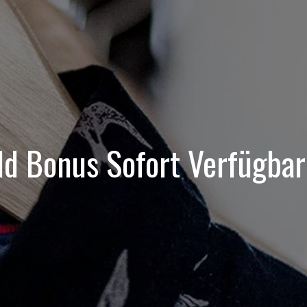
ld Bonus Sofort Verfügbar