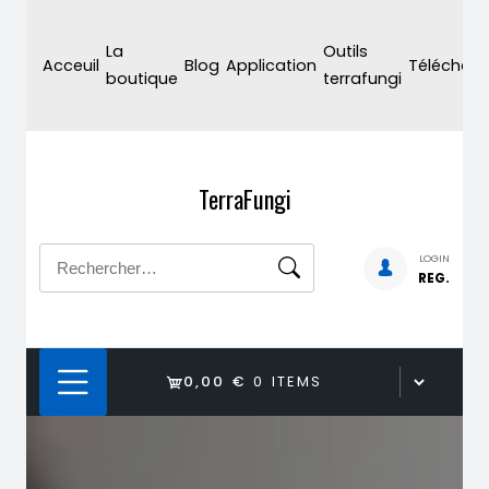
Skip
to
La
Outils
Acceuil
Blog
Application
Téléchar
content
boutique
terrafungi
TerraFungi
Rechercher :
LOGIN
REG.
0,00 €
0 ITEMS