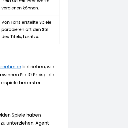
Geld Sie mit Ihrer Wette
verdienen können.
Von Fans erstellte Spiele
parodieren oft den Stil
des Titels, Lakritze.
ernehmen
betrieben, wie
winnen Sie 10 Freispiele.
eispiele bei erster
beiden Spiele haben
 zu unterziehen. Agent