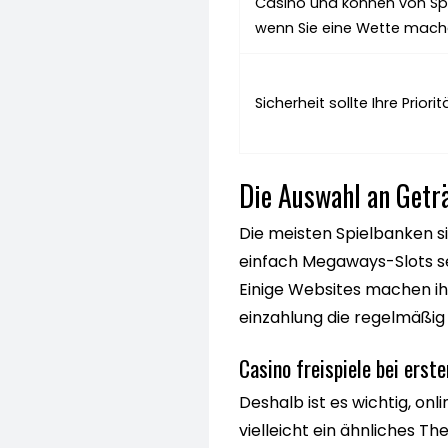
Casino und können von Spi
wenn Sie eine Wette mach
Sicherheit sollte Ihre Priorit
Die Auswahl an Getr
Die meisten Spielbanken s
einfach Megaways-Slots sei
Einige Websites machen ihr
einzahlung die regelmäßig
Casino freispiele bei erst
Deshalb ist es wichtig, onl
vielleicht ein ähnliches 