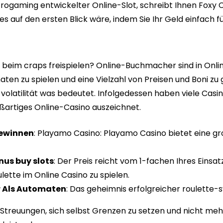
crogaming entwickelter Online-Slot, schreibt Ihnen Foxy Ca
es auf den ersten Blick wäre, indem Sie Ihr Geld einfach f
eim craps freispielen? Online-Buchmacher sind in Onlin
en zu spielen und eine Vielzahl von Preisen und Boni zu 
e volatilität was bedeutet. Infolgedessen haben viele Casi
oßartiges Online-Casino auszeichnet.
gewinnen
: Playamo Casino: Playamo Casino bietet eine gr
nus buy slots
: Der Preis reicht vom 1-fachen Ihres Einsa
lette im Online Casino zu spielen.
r Als Automaten
: Das geheimnis erfolgreicher roulette-
für Streuungen, sich selbst Grenzen zu setzen und nicht me