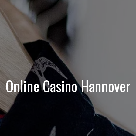
Online Casino Hannover