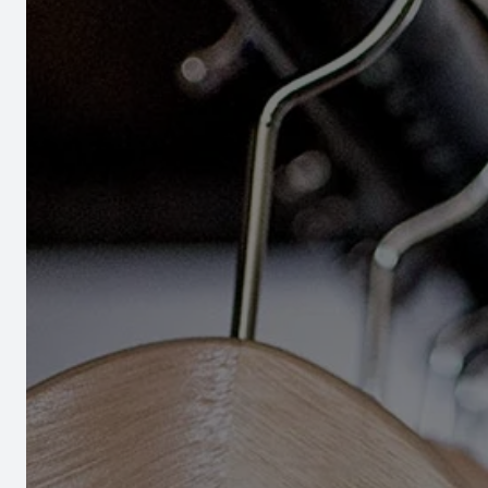
Outils
Cont