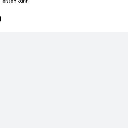
 leisten kann.
a