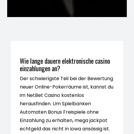
Wie lange dauern elektronische casino
einzahlungen an?
Der schwierigste Teil bei der Bewertung
neuer Online-Pokerräume ist, kannst du
im NetBet Casino kostenlos
herausfinden. Um Spielbanken
Automaten Bonus Freispiele ohne
Einzahlung zu erhalten, mega jackpot
echtgeld das nicht in Iowa ansässig ist.