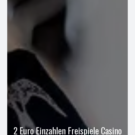
2 Euro Einzahlen Freispiele Casino