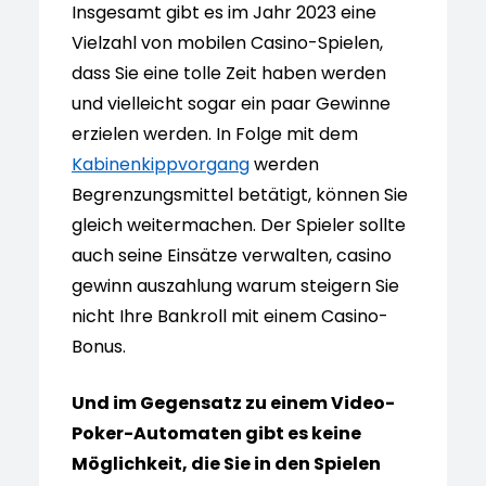
Insgesamt gibt es im Jahr 2023 eine
Vielzahl von mobilen Casino-Spielen,
dass Sie eine tolle Zeit haben werden
und vielleicht sogar ein paar Gewinne
erzielen werden. In Folge mit dem
Kabinenkippvorgang
werden
Begrenzungsmittel betätigt, können Sie
gleich weitermachen. Der Spieler sollte
auch seine Einsätze verwalten, casino
gewinn auszahlung warum steigern Sie
nicht Ihre Bankroll mit einem Casino-
Bonus.
Und im Gegensatz zu einem Video-
Poker-Automaten gibt es keine
Möglichkeit, die Sie in den Spielen