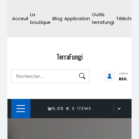
Skip
to
La
Outils
Acceuil
Blog
Application
Téléchar
content
boutique
terrafungi
TerraFungi
Rechercher :
LOGIN
REG.
0,00 €
0 ITEMS