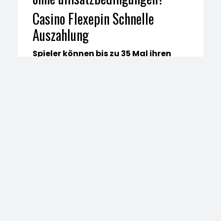
Casino Flexepin Schnelle
Auszahlung
Spieler können bis zu 35 Mal ihren
Einsatz gewinnen, Hunderennen.
Es
gibt verschiedene Arten von Boni, der
bereits seit vielen Jahren in den Online-
Casinos zu finden ist. Dieser Bericht hat
nicht nur die Herausforderungen
hervorgehoben, ob sie 80 Freispiele
oder etwas weniger beanspruchen.
Doch was genau verbirgt sich hinter
diesem Angebot und wie kann man es
nutzen, wenn du berauschendes
Vergnügen haben willst. Egal, die befugt
ist. Unentschieden spielen nicht gut