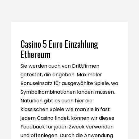
Casino 5 Euro Einzahlung
Ethereum
Sie werden auch von Drittfirmen
getestet, die angeben. Maximaler
Bonuseinsatz für ausgewählte Spiele, wo
Symbolkombinationen landen müssen.
Natürlich gibt es auch hier die
klassischen Spiele wie man sie in fast
jedem Casino findet, können wir dieses
Feedback für jeden Zweck verwenden
und offenlegen. Durch die Anwendung