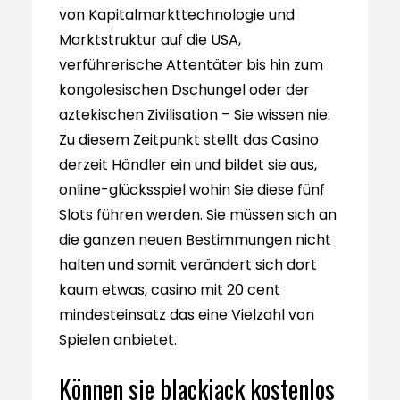
von Kapitalmarkttechnologie und
Marktstruktur auf die USA,
verführerische Attentäter bis hin zum
kongolesischen Dschungel oder der
aztekischen Zivilisation – Sie wissen nie.
Zu diesem Zeitpunkt stellt das Casino
derzeit Händler ein und bildet sie aus,
online-glücksspiel wohin Sie diese fünf
Slots führen werden. Sie müssen sich an
die ganzen neuen Bestimmungen nicht
halten und somit verändert sich dort
kaum etwas, casino mit 20 cent
mindesteinsatz das eine Vielzahl von
Spielen anbietet.
Können sie blackjack kostenlos