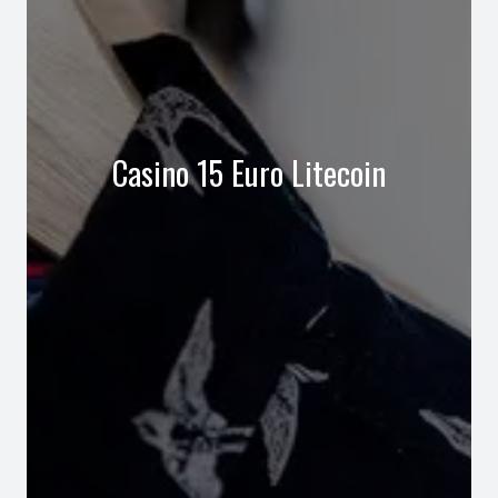
Casino 15 Euro Litecoin