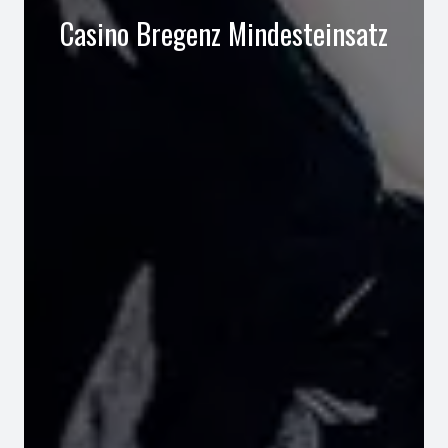
Casino Bregenz Mindesteinsatz