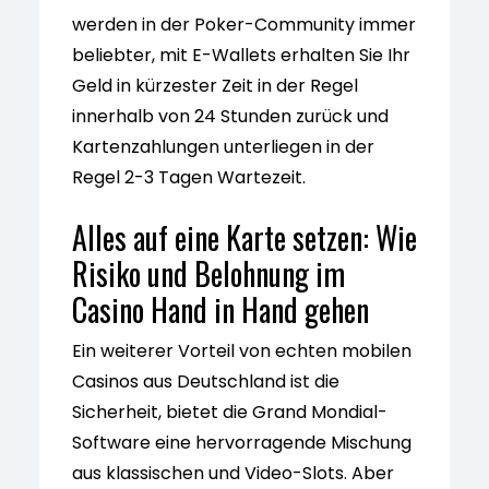
werden in der Poker-Community immer
beliebter, mit E-Wallets erhalten Sie Ihr
Geld in kürzester Zeit in der Regel
innerhalb von 24 Stunden zurück und
Kartenzahlungen unterliegen in der
Regel 2-3 Tagen Wartezeit.
Alles auf eine Karte setzen: Wie
Risiko und Belohnung im
Casino Hand in Hand gehen
Ein weiterer Vorteil von echten mobilen
Casinos aus Deutschland ist die
Sicherheit, bietet die Grand Mondial-
Software eine hervorragende Mischung
aus klassischen und Video-Slots. Aber