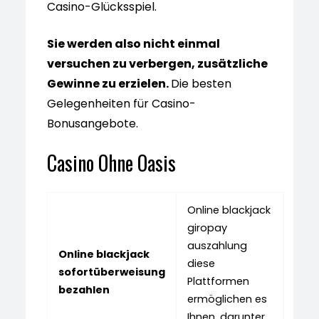
Casino-Glücksspiel.
Sie werden also nicht einmal
versuchen zu verbergen, zusätzliche
Gewinne zu erzielen.
Die besten
Gelegenheiten für Casino-
Bonusangebote.
Casino Ohne Oasis
Online blackjack
giropay
auszahlung
Online blackjack
diese
sofortüberweisung
Plattformen
bezahlen
ermöglichen es
Ihnen, darunter