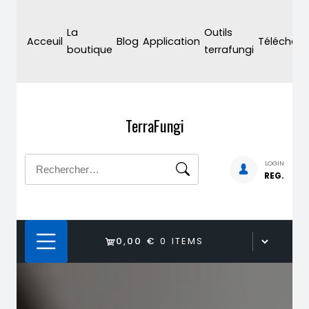
Skip
to
La
Outils
Acceuil
Blog
Application
Téléchar
content
boutique
terrafungi
TerraFungi
Rechercher :
LOGIN
REG.
0,00 €
0 ITEMS