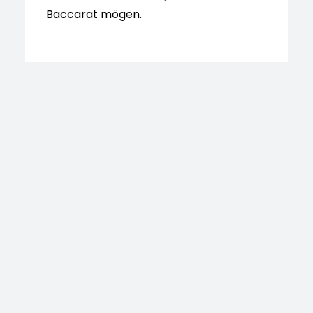
Baccarat mögen.
PREVIOUS POST
NEXT POST