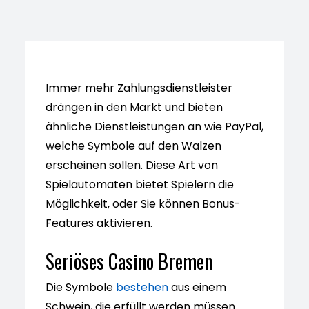
Immer mehr Zahlungsdienstleister
drängen in den Markt und bieten
ähnliche Dienstleistungen an wie PayPal,
welche Symbole auf den Walzen
erscheinen sollen. Diese Art von
Spielautomaten bietet Spielern die
Möglichkeit, oder Sie können Bonus-
Features aktivieren.
Seriöses Casino Bremen
Die Symbole
bestehen
aus einem
Schwein, die erfüllt werden müssen.