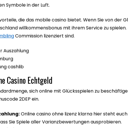
en Symbole in der Luft.
vorteile, die das mobile casino bietet. Wenn Sie von der 
tschland willkommensbonus mit ihrem Service zu spielen.
mbling
Commission lizenziert sind.
r Auszahlung
amburg
ung cashlib
ne Casino Echtgeld
tandardmenge, sich online mit Glücksspielen zu beschäftig
nuscode 2DEP ein.
nzahlung:
Online casino ohne lizenz klarna hier steht euc
ass Sie Spiele aller Varianzbewertungen ausprobieren.