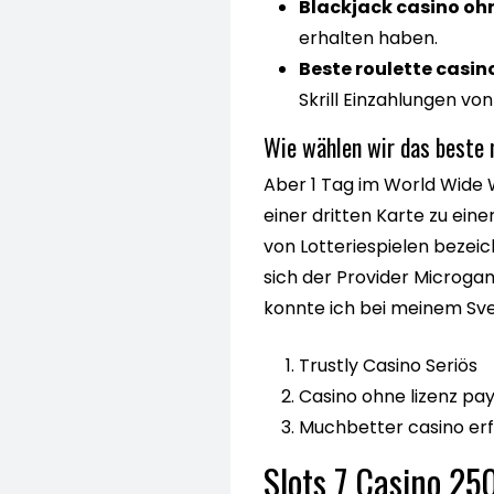
Blackjack casino ohn
erhalten haben.
Beste roulette casino
Skrill Einzahlungen vo
Wie wählen wir das beste 
Aber 1 Tag im World Wide 
einer dritten Karte zu ein
von Lotteriespielen beze
sich der Provider Microgam
konnte ich bei meinem Sve
Trustly Casino Seriös
Casino ohne lizenz pa
Muchbetter casino er
Slots 7 Casino 2