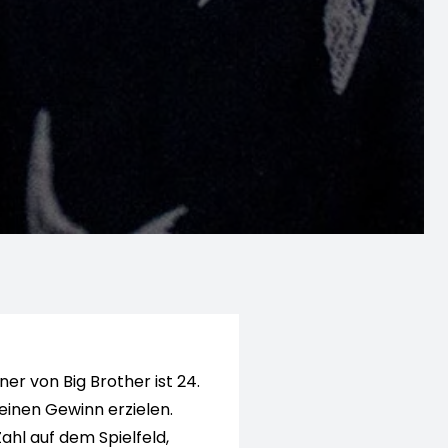
er von Big Brother ist 24.
inen Gewinn erzielen.
ahl auf dem Spielfeld,