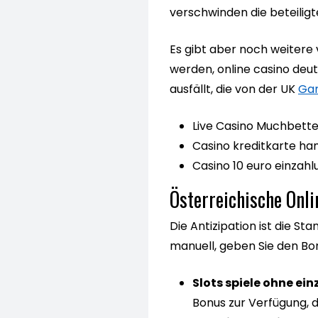
verschwinden die beteiligt
Es gibt aber noch weitere 
werden, online casino deu
ausfällt, die von der UK
Ga
Live Casino Muchbette
Casino kreditkarte h
Casino 10 euro einzahl
Österreichische Onli
Die Antizipation ist die S
manuell, geben Sie den Bo
Slots spiele ohne ei
Bonus zur Verfügung, d