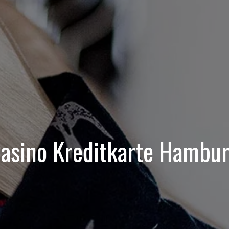
asino Kreditkarte Hambu