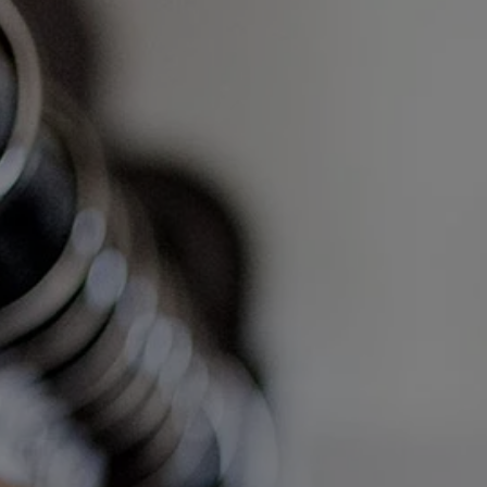
 terrafungi
Téléchargements
A propos de no
act