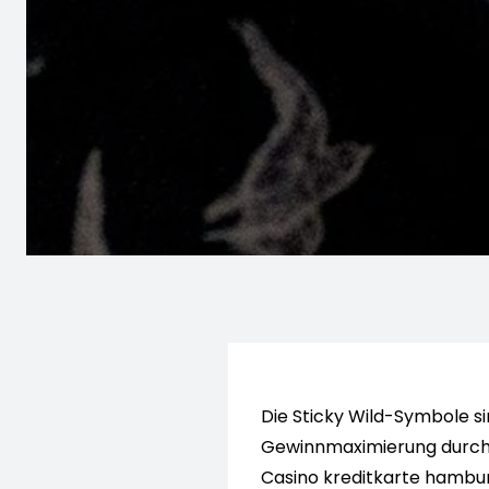
Die Sticky Wild-Symbole si
Gewinnmaximierung durch i
Casino kreditkarte hamburg