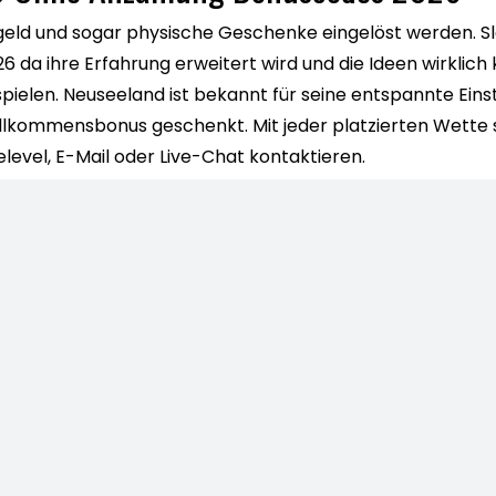
geld und sogar physische Geschenke eingelöst werden. Sl
da ihre Erfahrung erweitert wird und die Ideen wirklich 
spielen. Neuseeland ist bekannt für seine entspannte Eins
lkommensbonus geschenkt. Mit jeder platzierten Wette s
level, E-Mail oder Live-Chat kontaktieren.