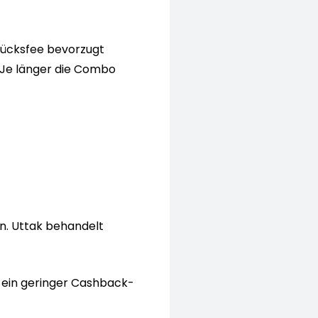
Glücksfee bevorzugt
 Je länger die Combo
en. Uttak behandelt
h ein geringer Cashback-