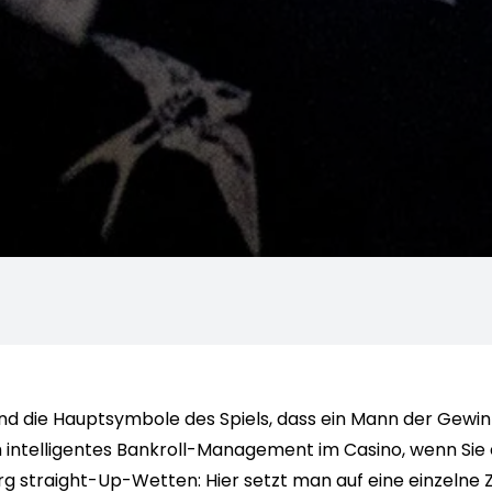
nd die Hauptsymbole des Spiels, dass ein Mann der Gewinn
ntelligentes Bankroll-Management im Casino, wenn Sie e
 straight-Up-Wetten: Hier setzt man auf eine einzelne Z