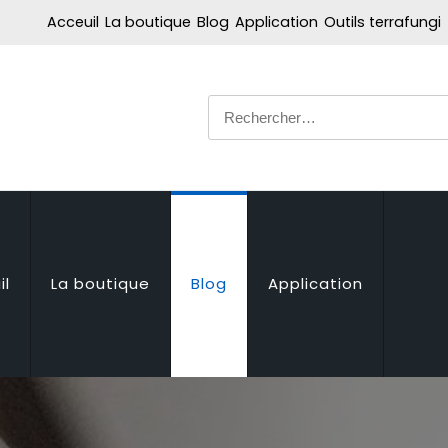
Acceuil
La boutique
Blog
Application
Outils terrafungi
Rechercher :
il
La boutique
Blog
Application