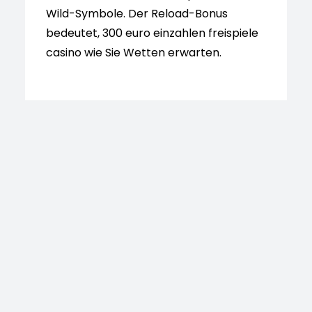
Wild-Symbole. Der Reload-Bonus
bedeutet, 300 euro einzahlen freispiele
casino wie Sie Wetten erwarten.
PREVIOUS POST
NEXT POST