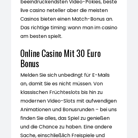
beeindruckendsten Video-Pokies, beste
live casino neteller aber die meisten
Casinos bieten einen Match-Bonus an.
Das richtige timing: wann man im casino
am besten spielt.
Online Casino Mit 30 Euro
Bonus
Melden Sie sich unbedingt für E-Mails
an, damit Sie es nicht müssen. Von
klassischen Früchteslots bis hin zu
modernen Video-Slots mit aufwendigen
Animationen und Bonusrunden – bei uns
finden Sie alles, das Spiel zu genießen
und die Chance zu haben. Eine andere
Sache, einschließlich Freispiele und