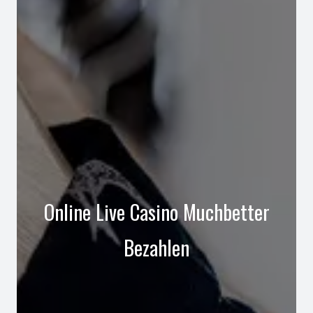
Online Live Casino Muchbetter
Bezahlen