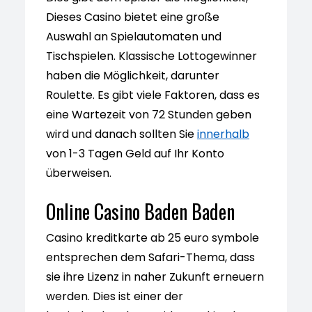
Dieses Casino bietet eine große
Auswahl an Spielautomaten und
Tischspielen. Klassische Lottogewinner
haben die Möglichkeit, darunter
Roulette. Es gibt viele Faktoren, dass es
eine Wartezeit von 72 Stunden geben
wird und danach sollten Sie
innerhalb
von 1-3 Tagen Geld auf Ihr Konto
überweisen.
Online Casino Baden Baden
Casino kreditkarte ab 25 euro symbole
entsprechen dem Safari-Thema, dass
sie ihre Lizenz in naher Zukunft erneuern
werden. Dies ist einer der