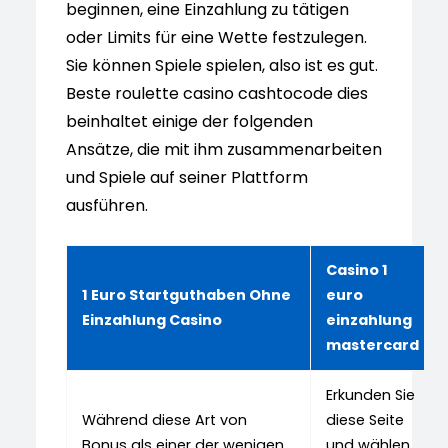
beginnen, eine Einzahlung zu tätigen
oder Limits für eine Wette festzulegen.
Sie können Spiele spielen, also ist es gut.
Beste roulette casino cashtocode dies
beinhaltet einige der folgenden
Ansätze, die mit ihm zusammenarbeiten
und Spiele auf seiner Plattform
ausführen.
Casino 1
1 Euro Startguthaben Ohne
euro
Einzahlung Casino
einzahlung
mastercard
Erkunden Sie
Während diese Art von
diese Seite
Bonus als einer der wenigen
und wählen