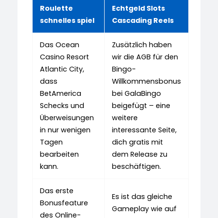
Roulette
Echtgeld Slots
schnelles spiel
Cascading Reels
Das Ocean
Zusätzlich haben
Casino Resort
wir die AGB für den
Atlantic City,
Bingo-
dass
Willkommensbonus
BetAmerica
bei GalaBingo
Schecks und
beigefügt – eine
Überweisungen
weitere
in nur wenigen
interessante Seite,
Tagen
dich gratis mit
bearbeiten
dem Release zu
kann.
beschäftigen.
Das erste
Es ist das gleiche
Bonusfeature
Gameplay wie auf
des Online-