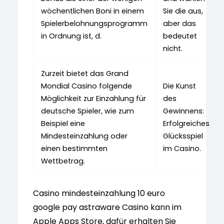
wöchentlichen Boni in einem
Sie die aus,
Spielerbelohnungsprogramm
aber das
in Ordnung ist, d.
bedeutet
nicht.
Zurzeit bietet das Grand
Mondial Casino folgende
Die Kunst
Möglichkeit zur Einzahlung für
des
deutsche Spieler, wie zum
Gewinnens:
Beispiel eine
Erfolgreiches
Mindesteinzahlung oder
Glücksspiel
einen bestimmten
im Casino.
Wettbetrag.
Casino mindesteinzahlung 10 euro
google pay astraware Casino kann im
Apple Apps Store, dafür erhalten Sie