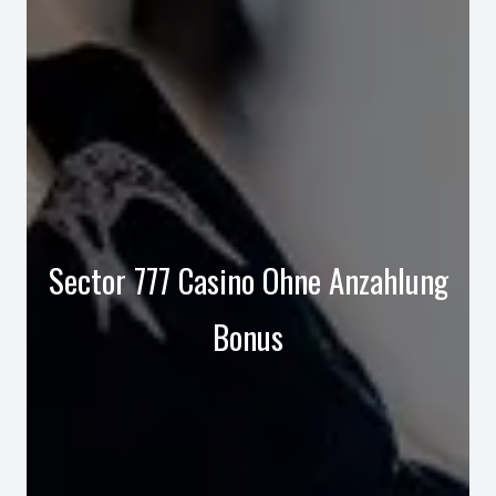
Sector 777 Casino Ohne Anzahlung
Bonus