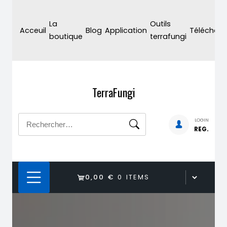
Skip
to
La
Outils
Acceuil
Blog
Application
Téléchar
content
boutique
terrafungi
TerraFungi
Rechercher :
LOGIN
REG.
0,00 €
0 ITEMS