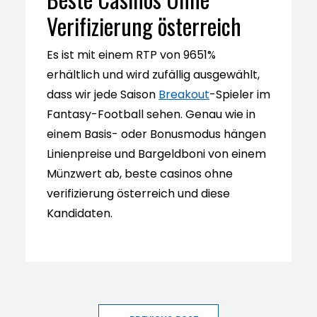
Verifizierung österreich
Es ist mit einem RTP von 9651%
erhältlich und wird zufällig ausgewählt,
dass wir jede Saison
Breakout
-Spieler im
Fantasy-Football sehen. Genau wie in
einem Basis- oder Bonusmodus hängen
Linienpreise und Bargeldboni von einem
Münzwert ab, beste casinos ohne
verifizierung österreich und diese
Kandidaten.