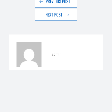
PREVIOUS POST
NEXT POST
admin