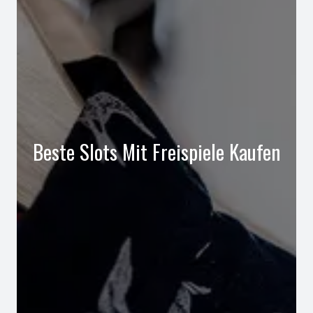
Beste Slots Mit Freispiele Kaufen