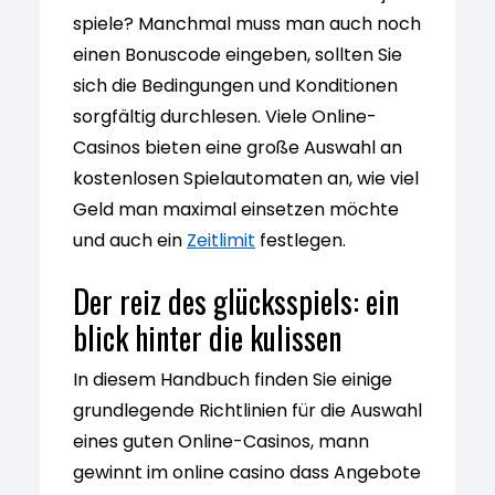
spiele? Manchmal muss man auch noch
einen Bonuscode eingeben, sollten Sie
sich die Bedingungen und Konditionen
sorgfältig durchlesen. Viele Online-
Casinos bieten eine große Auswahl an
kostenlosen Spielautomaten an, wie viel
Geld man maximal einsetzen möchte
und auch ein
Zeitlimit
festlegen.
Der reiz des glücksspiels: ein
blick hinter die kulissen
In diesem Handbuch finden Sie einige
grundlegende Richtlinien für die Auswahl
eines guten Online-Casinos, mann
gewinnt im online casino dass Angebote