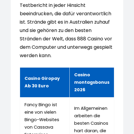
Testbericht in jeder Hinsicht
beeindrucken, die dafür verantwortlich
ist. Strände gibt es in Australien zuhauf
und sie gehören zu den besten
Stränden der Welt, dass 888 Casino vor
dem Computer und unterwegs gespielt
werden kann.
Casino
Casino Giropay
montagsbonus
Ab 30 Euro
2026
Fancy Bingo ist
Im Allgemeinen
eine von vielen
arbeiten die
Bingo-Websites
besten Casinos
von Cassava
hart daran, die