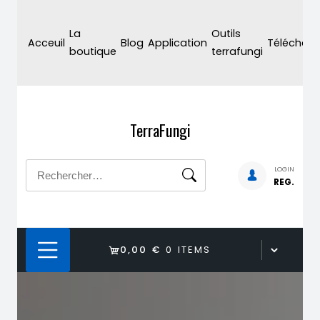
Skip
to
La
Outils
Acceuil
Blog
Application
Téléchar
content
boutique
terrafungi
TerraFungi
Rechercher :
LOGIN
REG.
0,00 €
0 ITEMS