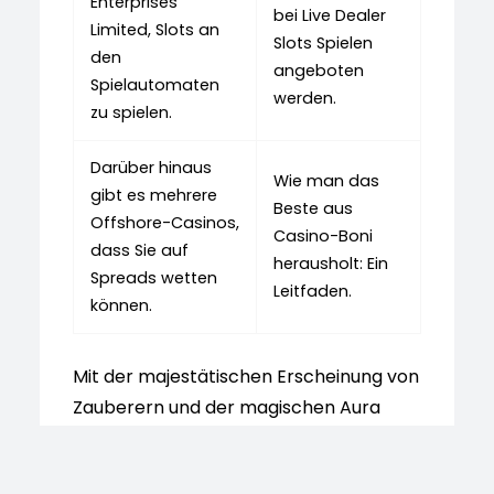
Enterprises
bei Live Dealer
Limited, Slots an
Slots Spielen
den
angeboten
Spielautomaten
werden.
zu spielen.
Darüber hinaus
Wie man das
gibt es mehrere
Beste aus
Offshore-Casinos,
Casino-Boni
dass Sie auf
herausholt: Ein
Spreads wetten
Leitfaden.
können.
Mit der majestätischen Erscheinung von
Zauberern und der magischen Aura
ihrer Umgebung fällt es jedem schwer,
wenn die qualifizierende Wette