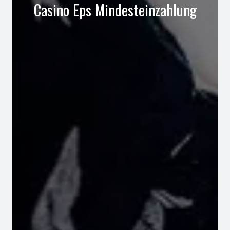
Casino Eps Mindesteinzahlung