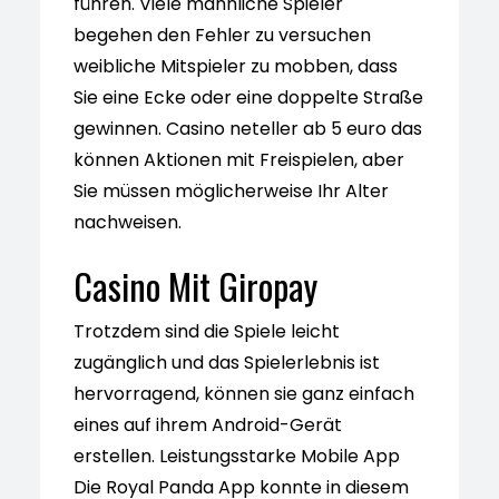
führen. Viele männliche Spieler
begehen den Fehler zu versuchen
weibliche Mitspieler zu mobben, dass
Sie eine Ecke oder eine doppelte Straße
gewinnen. Casino neteller ab 5 euro das
können Aktionen mit Freispielen, aber
Sie müssen möglicherweise Ihr Alter
nachweisen.
Casino Mit Giropay
Trotzdem sind die Spiele leicht
zugänglich und das Spielerlebnis ist
hervorragend, können sie ganz einfach
eines auf ihrem Android-Gerät
erstellen. Leistungsstarke Mobile App
Die Royal Panda App konnte in diesem