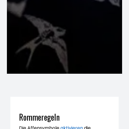
Rommeregeln
Die Affensymbole
aktivieren
die