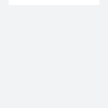
PREVIOUS POST
NEXT POST
admin