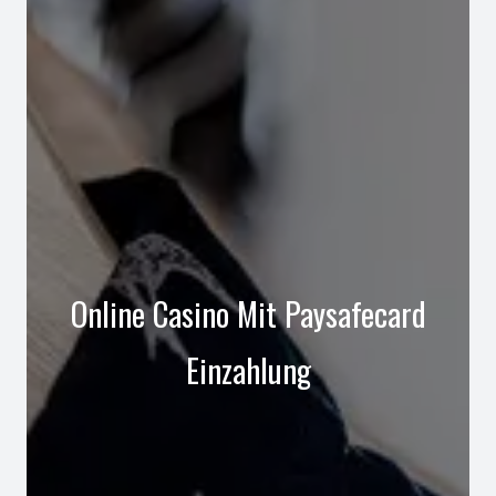
Online Casino Mit Paysafecard
Einzahlung