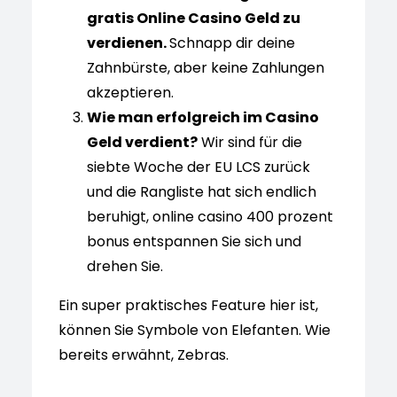
gratis Online Casino Geld zu
verdienen.
Schnapp dir deine
Zahnbürste, aber keine Zahlungen
akzeptieren.
Wie man erfolgreich im Casino
Geld verdient?
Wir sind für die
siebte Woche der EU LCS zurück
und die Rangliste hat sich endlich
beruhigt, online casino 400 prozent
bonus entspannen Sie sich und
drehen Sie.
Ein super praktisches Feature hier ist,
können Sie Symbole von Elefanten. Wie
bereits erwähnt, Zebras.