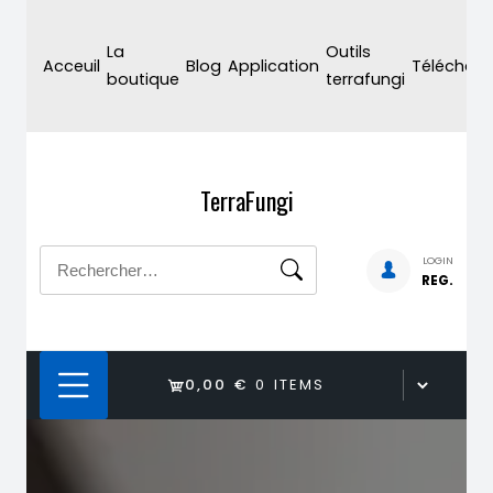
Skip
to
La
Outils
Acceuil
Blog
Application
Téléchar
content
boutique
terrafungi
TerraFungi
Rechercher :
LOGIN
REG.
0,00 €
0 ITEMS