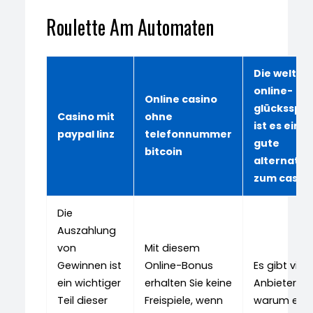
Roulette Am Automaten
Die welt de
online-
Online casino
glücksspiel
Casino mit
ohne
ist es eine
paypal linz
telefonnummer
gute
bitcoin
alternativ
zum casin
Die
Auszahlung
von
Mit diesem
Gewinnen ist
Online-Bonus
Es gibt viele
ein wichtiger
erhalten Sie keine
Anbieter,
Teil dieser
Freispiele, wenn
warum es