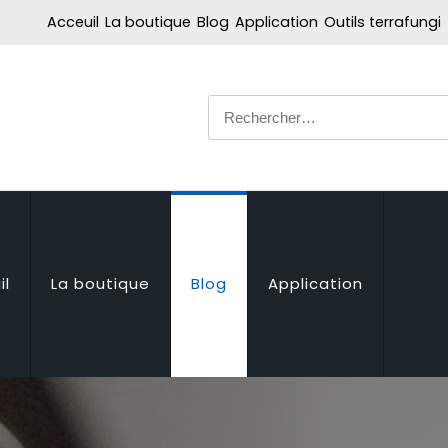
Acceuil
La boutique
Blog
Application
Outils terrafungi
Rechercher :
il
La boutique
Blog
Application