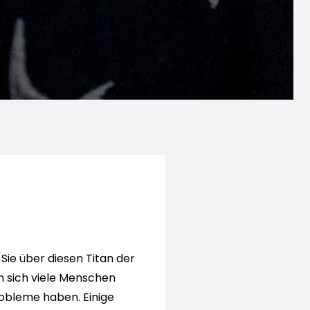
 Sie über diesen Titan der
n sich viele Menschen
obleme haben. Einige