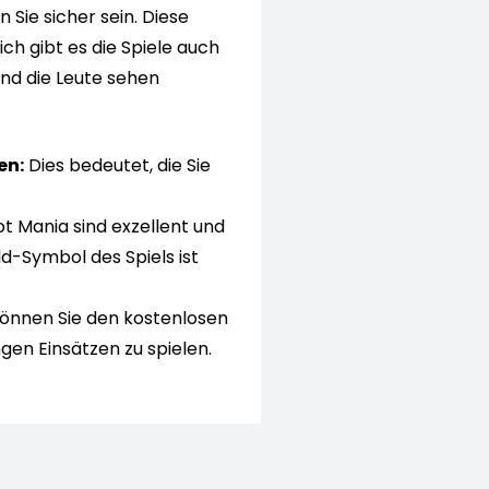
 Sie sicher sein. Diese
ch gibt es die Spiele auch
end die Leute sehen
en:
Dies bedeutet, die Sie
t Mania sind exzellent und
ld-Symbol des Spiels ist
önnen Sie den kostenlosen
gen Einsätzen zu spielen.