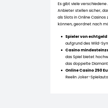
Es gibt viele verschiedene 
Anbieter stellen sicher, d
als Slots in Online Casino
können, geordnet nach m
Spieler von echtgel
aufgrund des Wild-Sym
Casino mindesteinz
das Spiel bietet hochwe
das doppelte Diamant-
Online Casino 250 Eu
Reelin Joker-Spielauto