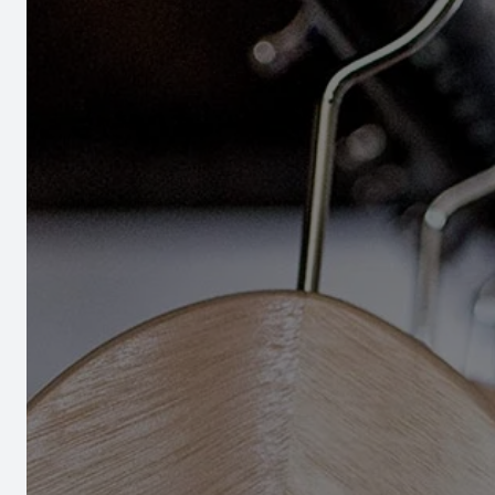
Outils
Cont