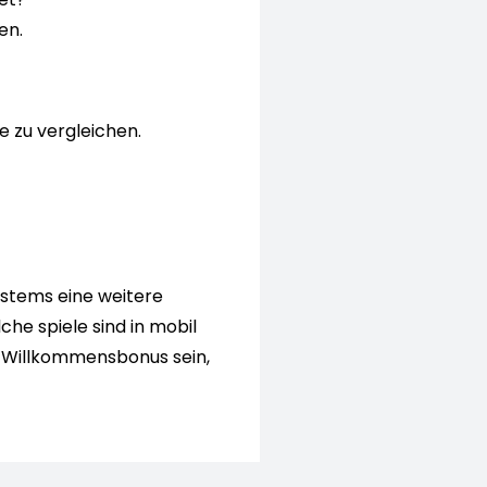
en.
e zu vergleichen.
ystems eine weitere
he spiele sind in mobil
r Willkommensbonus sein,