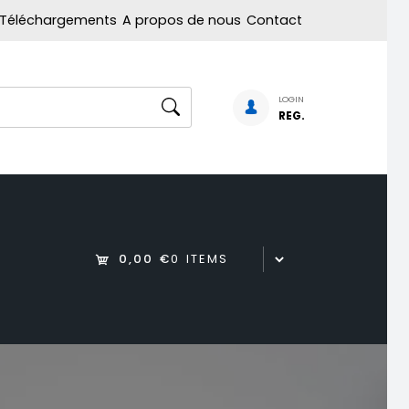
Téléchargements
A propos de nous
Contact
LOGIN
REG.
0,00 €
0 ITEMS