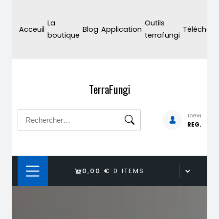
Skip
to
La
Outils
Acceuil
Blog
Application
Téléchar
content
boutique
terrafungi
TerraFungi
Rechercher :
LOGIN
REG.
0,00 €
0 ITEMS