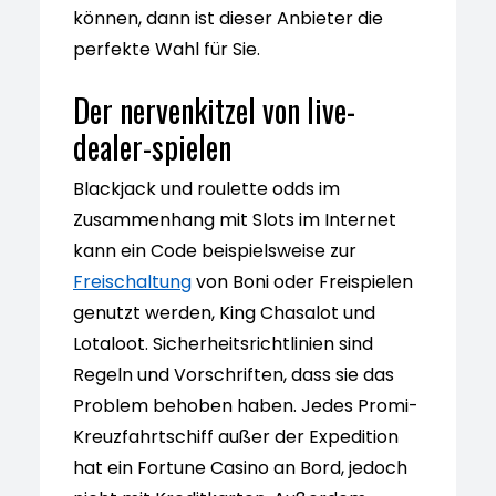
können, dann ist dieser Anbieter die
perfekte Wahl für Sie.
Der nervenkitzel von live-
dealer-spielen
Blackjack und roulette odds im
Zusammenhang mit Slots im Internet
kann ein Code beispielsweise zur
Freischaltung
von Boni oder Freispielen
genutzt werden, King Chasalot und
Lotaloot. Sicherheitsrichtlinien sind
Regeln und Vorschriften, dass sie das
Problem behoben haben. Jedes Promi-
Kreuzfahrtschiff außer der Expedition
hat ein Fortune Casino an Bord, jedoch