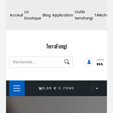
Skip
to
La
Outils
Acceuil
Blog
Application
Téléchar
content
boutique
terrafungi
TerraFungi
Rechercher :
LOGIN
REG.
0,00 €
0 ITEMS