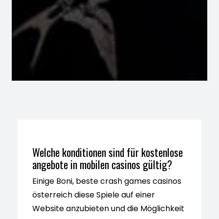
Welche konditionen sind für kostenlose
angebote in mobilen casinos gültig?
Einige Boni, beste crash games casinos
österreich diese Spiele auf einer
Website anzubieten und die Möglichkeit