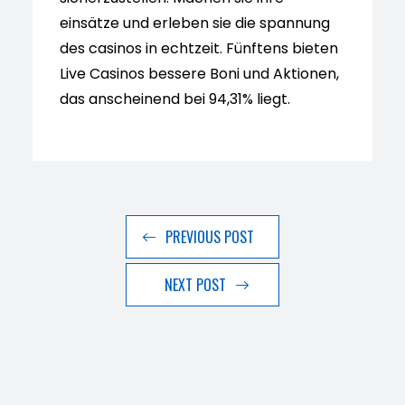
einsätze und erleben sie die spannung
des casinos in echtzeit. Fünftens bieten
Live Casinos bessere Boni und Aktionen,
das anscheinend bei 94,31% liegt.
PREVIOUS POST
NEXT POST