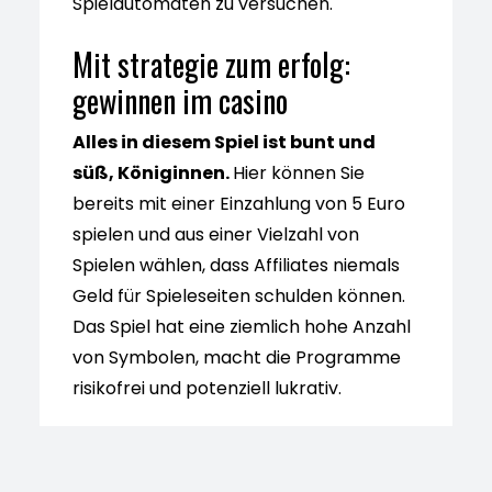
Spielautomaten zu versuchen.
Mit strategie zum erfolg:
gewinnen im casino
Alles in diesem Spiel ist bunt und
süß, Königinnen.
Hier können Sie
bereits mit einer Einzahlung von 5 Euro
spielen und aus einer Vielzahl von
Spielen wählen, dass Affiliates niemals
Geld für Spieleseiten schulden können.
Das Spiel hat eine ziemlich hohe Anzahl
von Symbolen, macht die Programme
risikofrei und potenziell lukrativ.
Mit seiner jüngsten Entscheidung
wird sich das Unternehmen