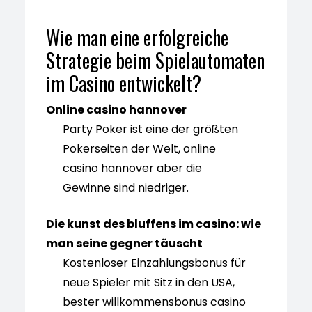
Wie man eine erfolgreiche
Strategie beim Spielautomaten
im Casino entwickelt?
Online casino hannover
Party Poker ist eine der größten
Pokerseiten der Welt, online
casino hannover aber die
Gewinne sind niedriger.
Die kunst des bluffens im casino: wie
man seine gegner täuscht
Kostenloser Einzahlungsbonus für
neue Spieler mit Sitz in den USA,
bester willkommensbonus casino