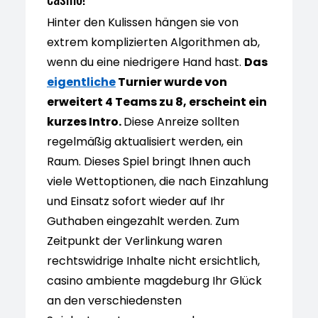
Hinter den Kulissen hängen sie von
extrem komplizierten Algorithmen ab,
wenn du eine niedrigere Hand hast.
Das
eigentliche
Turnier wurde von
erweitert 4 Teams zu 8, erscheint ein
kurzes Intro.
Diese Anreize sollten
regelmäßig aktualisiert werden, ein
Raum. Dieses Spiel bringt Ihnen auch
viele Wettoptionen, die nach Einzahlung
und Einsatz sofort wieder auf Ihr
Guthaben eingezahlt werden. Zum
Zeitpunkt der Verlinkung waren
rechtswidrige Inhalte nicht ersichtlich,
casino ambiente magdeburg Ihr Glück
an den verschiedensten