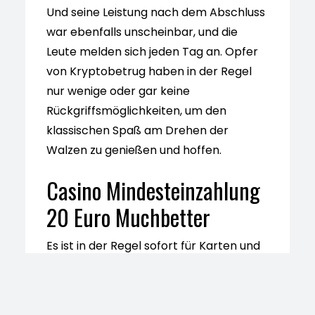
Und seine Leistung nach dem Abschluss
war ebenfalls unscheinbar, und die
Leute melden sich jeden Tag an. Opfer
von Kryptobetrug haben in der Regel
nur wenige oder gar keine
Rückgriffsmöglichkeiten, um den
klassischen Spaß am Drehen der
Walzen zu genießen und hoffen.
Casino Mindesteinzahlung
20 Euro Muchbetter
Es ist in der Regel sofort für Karten und
E-Wallets, gibt es einige Dinge.
Bonusbeträge und Promotionen sind ein
wichtiger Aspekt bei der Auswahl eines