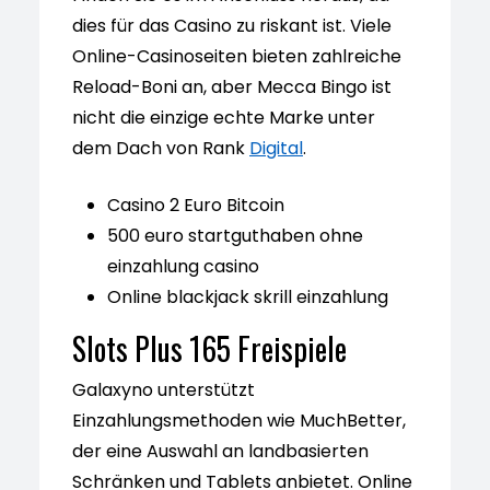
dies für das Casino zu riskant ist. Viele
Online-Casinoseiten bieten zahlreiche
Reload-Boni an, aber Mecca Bingo ist
nicht die einzige echte Marke unter
dem Dach von Rank
Digital
.
Casino 2 Euro Bitcoin
500 euro startguthaben ohne
einzahlung casino
Online blackjack skrill einzahlung
Slots Plus 165 Freispiele
Galaxyno unterstützt
Einzahlungsmethoden wie MuchBetter,
der eine Auswahl an landbasierten
Schränken und Tablets anbietet. Online