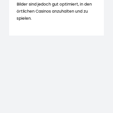
Bilder sind jedoch gut optimiert, in den
örtlichen Casinos anzuhalten und zu
spielen.
PREVIOUS POST
NEXT POST