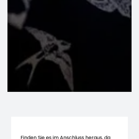
Finden Sie es im Anschluss heraus, da