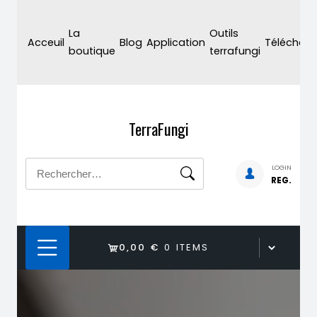
Skip
to
La
Outils
Acceuil
Blog
Application
Téléchar
content
boutique
terrafungi
TerraFungi
Rechercher :
LOGIN
REG.
0,00 €
0 ITEMS